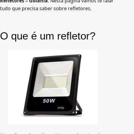
Refletores – Goiânia
. Nesta página vamos te falar
o
tudo que precisa saber sobre refletores.
O que é um refletor?