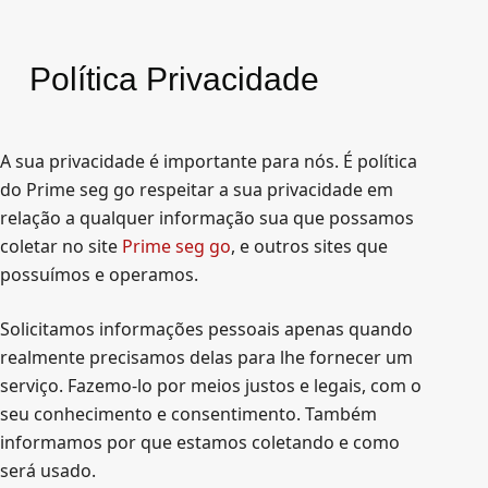
P
u
Política Privacidade
l
a
r
A sua privacidade é importante para nós. É política
p
do Prime seg go respeitar a sua privacidade em
a
relação a qualquer informação sua que possamos
r
coletar no site
Prime seg go
, e outros sites que
a
possuímos e operamos.
o
c
Solicitamos informações pessoais apenas quando
o
realmente precisamos delas para lhe fornecer um
n
serviço. Fazemo-lo por meios justos e legais, com o
t
seu conhecimento e consentimento. Também
e
informamos por que estamos coletando e como
ú
será usado.
d