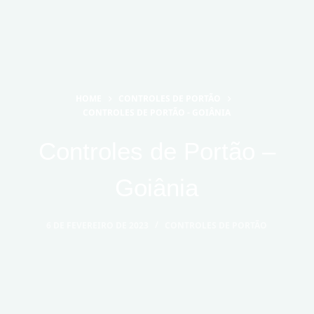
P
u
l
a
r
HOME
CONTROLES DE PORTÃO
p
CONTROLES DE PORTÃO - GOIÂNIA
a
r
Controles de Portão –
a
o
Goiânia
c
o
6 DE FEVEREIRO DE 2023
CONTROLES DE PORTÃO
n
t
e
ú
d